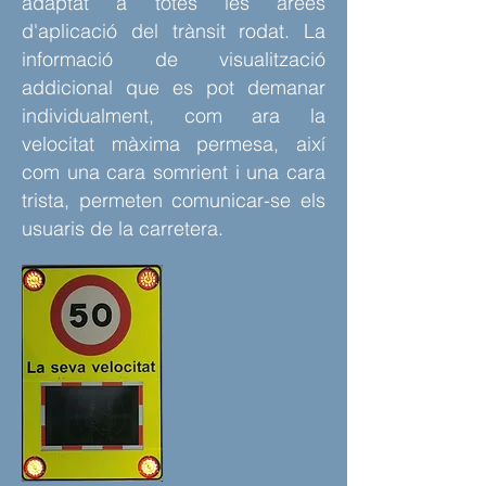
adaptat a totes les àrees
d'aplicació del trànsit rodat. La
informació de visualitz
ació
addicional que es pot demanar
individualment, com ara la
velocitat màxima permesa, així
com una cara somrient i una cara
trista, permeten comunicar-s
e els
usuaris de la carretera.