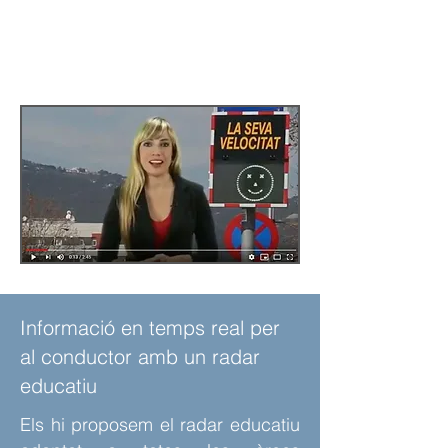
Llegir més
Informació en temps real per
al conductor amb un radar
educatiu
Els hi proposem el radar educatiu