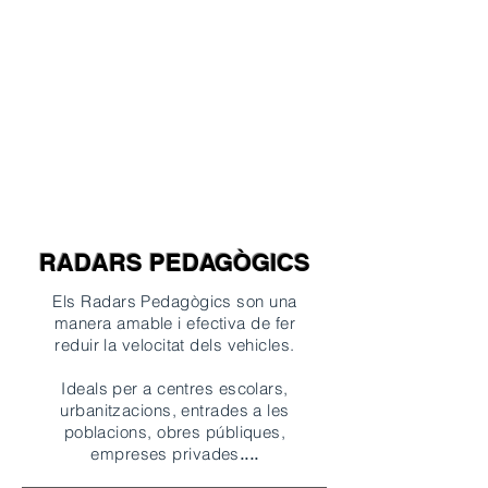
Seguretat viària
93 88
4 22 50
info@3000traffic.co
m
RADARS PEDAGÒGICS
Els Radars Pedagògics son una
manera amable i efectiva de fer
reduir la velocitat dels vehicles.
Ideals per a centres escolars,
urbanitzacions, entrades a les
poblacions, obres públiques,
empreses privades
....