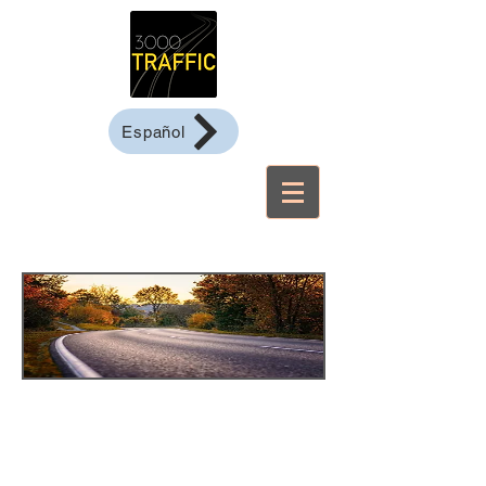
Español
3000Traffic
Radars pedagògics -